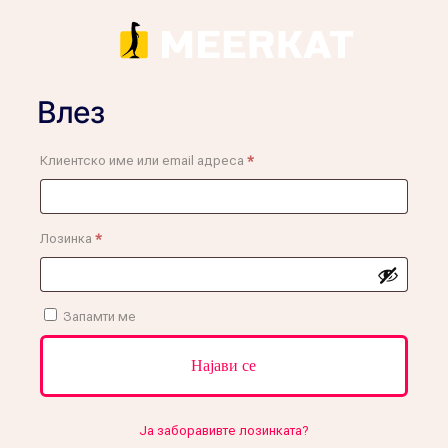
Влез
Alternative:
Задолжително
Клиентско име или email адреса
*
Задолжително
Лозинка
*
Запамти ме
Најави се
Ја заборавивте лозинката?