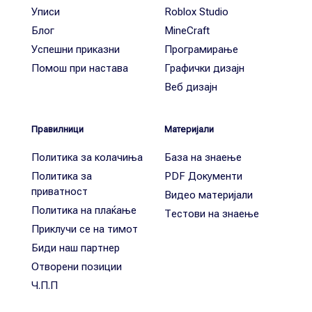
Уписи
Roblox Studio
Блог
MineCraft
Успешни приказни
Програмирање
Помош при настава
Графички дизајн
Веб дизајн
Правилници
Материјали
Политика за колачиња
База на знаење
Политика за
PDF Документи
приватност
Видео материјали
Политика на плаќање
Тестови на знаење
Приклучи се на тимот
Биди наш партнер
Отворени позиции
Ч.П.П