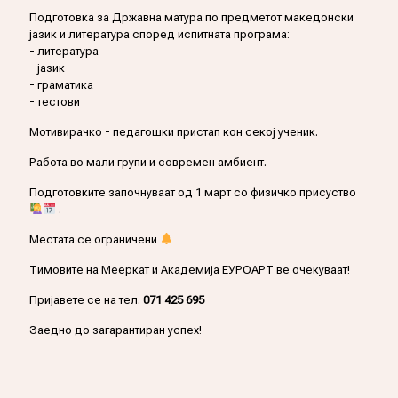
Подготовка за Државна матура по предметот македонски
јазик и литература според испитната програма:
- литература
- јазик
- граматика
- тестови
Мотивирачко - педагошки пристап кон секој ученик.
Работа во мали групи и современ амбиент.
Подготовките започнуваат од 1 март со физичко присуство
.
Местата се ограничени
Тимовите на Мееркат и Академија ЕУРОАРТ ве очекуваат!
Пријавете се на тел.
071 425 695
Заедно до загарантиран успех!