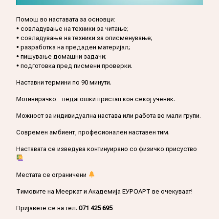
Помош во наставата за основци:
• совладување на техники за читање;
• совладување на техники за описменување;
• разработка на предаден материјал;
• пишување домашни задачи;
• подготовка пред писмени проверки.
Наставни термини по 90 минути.
Мотивирачко - педагошки пристап кон секој ученик.
Можност за индивидуална настава или работа во мали групи.
Современ амбиент, професионален наставен тим.
Наставата се изведува континуирано со физичко присуство
Местата се ограничени
Тимовите на Мееркат и Академија ЕУРОАРТ ве очекуваат!
Пријавете се на тел.
071 425 695