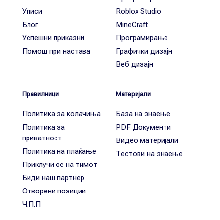
Уписи
Roblox Studio
Блог
MineCraft
Успешни приказни
Програмирање
Помош при настава
Графички дизајн
Веб дизајн
Правилници
Материјали
Политика за колачиња
База на знаење
Политика за
PDF Документи
приватност
Видео материјали
Политика на плаќање
Тестови на знаење
Приклучи се на тимот
Биди наш партнер
Отворени позиции
Ч.П.П