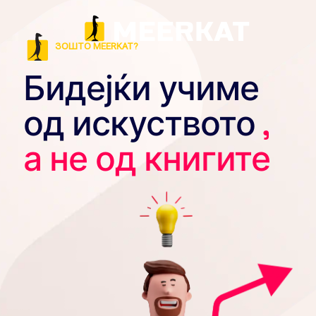
ЗОШТО MEERKAT?
Бидејќи учиме
од искуството
,
а не од книгите