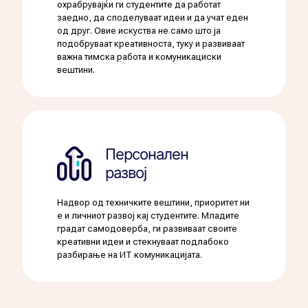
охрабрувајќи ги студентите да работат
заедно, да споделуваат идеи и да учат еден
од друг. Овие искуства не само што ја
подобруваат креативноста, туку и развиваат
важна тимска работа и комуникациски
вештини.
Персонален
развој
Надвор од техничките вештини, приоритет ни
е и личниот развој кај студентите. Младите
градат самодоверба, ги развиваат своите
креативни идеи и стекнуваат подлабоко
разбирање на ИТ комуникацијата.