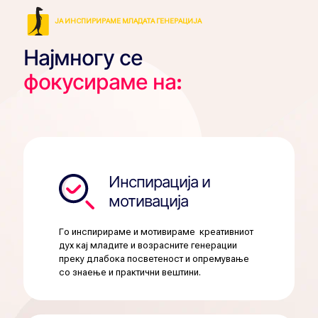
ЈА ИНСПИРИРАМЕ МЛАДАТА ГЕНЕРАЦИЈА
Најмногу се
фокусираме на:
Инспирација и
мотивација
Го инспирираме и мотивираме креативниот
дух кај младите и возрасните генерации
преку длабока посветеност и опремување
со знаење и практични вештини.