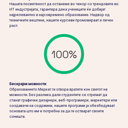
Нашата посветеност да останеме во чекор со трендовите во
ИТ индустријата, гарантира дека учениците ќе добијат
најрелевантно и најсовремено образование. Надвор од
техничките вештини, нашите курсеви промовираат и личен
раст.
100%
Бескрајни можности:
Образованието Меркат ги отвора вратите кон светот на
можности. Без разлика дали студентите се стремат да
станат графички дизајнери, веб-програмери, маркетери или
создавачи на содржини, нашите програми ја обезбедуваат
основата што им е потребна за да ги остварат своите
соништа.