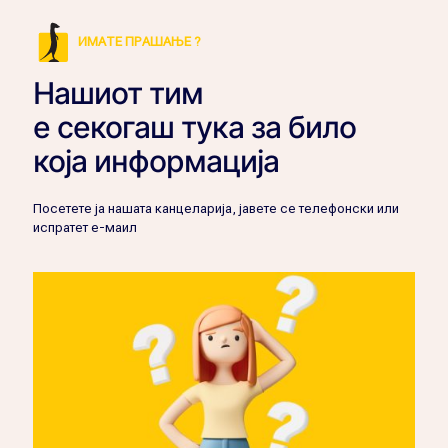
ИМАТЕ ПРАШАЊЕ ?
Нашиот тим
е секогаш тука за било
која информација
Посетете ја нашата канцеларија, јавете се телефонски или
испратет е-маил